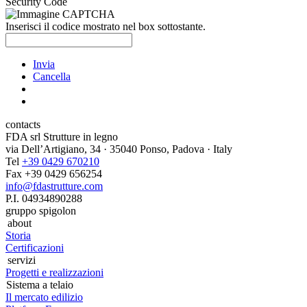
Security Code
Inserisci il codice mostrato nel box sottostante.
Invia
Cancella
contacts
FDA srl Strutture in legno
via Dell’Artigiano, 34 · 35040 Ponso, Padova · Italy
Tel
+39 0429 670210
Fax +39 0429 656254
info@fdastrutture.com
P.I. 04934890288
gruppo spigolon
about
Storia
Certificazioni
servizi
Progetti e realizzazioni
Sistema a telaio
Il mercato edilizio