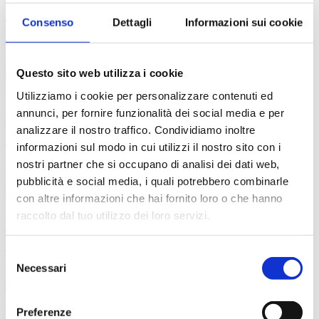
L'Arena "VERDE" costruita coi tronchi
Consenso
Dettagli
Informazioni sui cookie
abbattuti da Vaia
Read more
Questo sito web utilizza i cookie
Utilizziamo i cookie per personalizzare contenuti ed
annunci, per fornire funzionalità dei social media e per
Progetto finanziato con il POR FESR
analizzare il nostro traffico. Condividiamo inoltre
2014-2020 Regione del Veneto
informazioni sul modo in cui utilizzi il nostro sito con i
nostri partner che si occupano di analisi dei dati web,
Asse 1 Azione 1.1.4 "REATTI-VAIA - Edificio sostenibile e omeo-
pubblicità e social media, i quali potrebbero combinarle
dinamico...
Read more
con altre informazioni che hai fornito loro o che hanno
raccolto dal tuo utilizzo dei loro servizi.
BIFAMILIARE ECOSOSTENIBILE con
struttura in Legno!
Selezione
Necessari
del
Read more
consenso
Preferenze
Richiedi il TUO Preventivo !!!