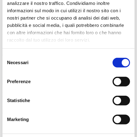
analizzare il nostro traffico. Condividiamo inoltre
Villa Unifamiliare in Legno.
informazioni sul modo in cui utilizzi il nostro sito con i
nostri partner che si occupano di analisi dei dati web,
Guarda la gallery
pubblicità e social media, i quali potrebbero combinarle
con altre informazioni che hai fornito loro o che hanno
Federazione Italiana Hockey FIH - Spogliatoi
raccolto dal tuo utilizzo dei loro servizi.
Guarda la gallery
Selezione
Necessari
del
CASA INTRA
consenso
Guarda la gallery
Preferenze
Reattivaia - Università di Padova
Statistiche
Guarda la gallery
Marketing
Casa Unifamiliare in classe Energetica A++++
Guarda la gallery