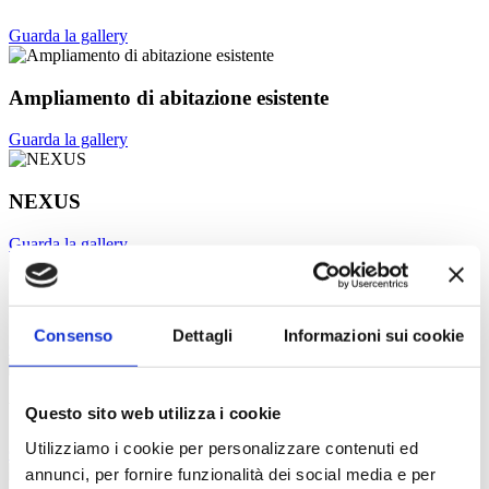
Guarda la gallery
Ampliamento di abitazione esistente
Guarda la gallery
NEXUS
Guarda la gallery
CASA DUA
Consenso
Dettagli
Informazioni sui cookie
Guarda la gallery
Villetta bifamiliare in legno
Questo sito web utilizza i cookie
Utilizziamo i cookie per personalizzare contenuti ed
Guarda la gallery
annunci, per fornire funzionalità dei social media e per